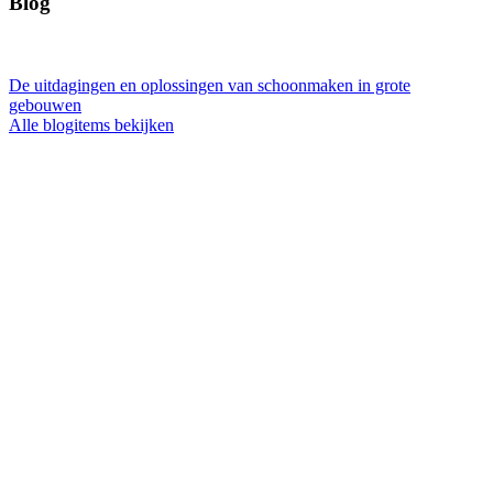
Blog
De uitdagingen en oplossingen van schoonmaken in grote
gebouwen
Alle blogitems bekijken