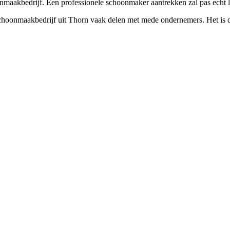
nmaakbedrijf. Een professionele schoonmaker aantrekken zal pas echt lon
choonmaakbedrijf uit Thorn vaak delen met mede ondernemers. Het is d