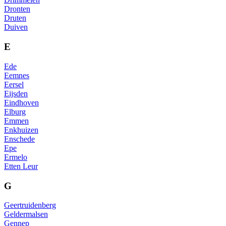
Dronten
Druten
Duiven
E
Ede
Eemnes
Eersel
Eijsden
Eindhoven
Elburg
Emmen
Enkhuizen
Enschede
Epe
Ermelo
Etten Leur
G
Geertruidenberg
Geldermalsen
Gennep