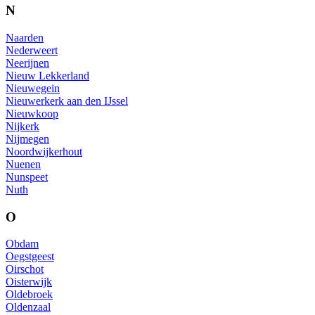
N
Naarden
Nederweert
Neerijnen
Nieuw Lekkerland
Nieuwegein
Nieuwerkerk aan den IJssel
Nieuwkoop
Nijkerk
Nijmegen
Noordwijkerhout
Nuenen
Nunspeet
Nuth
O
Obdam
Oegstgeest
Oirschot
Oisterwijk
Oldebroek
Oldenzaal