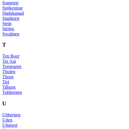
Someren
Spijkenisse
Stadskanaal
Staphorst
Stein
Strijen
Swalmen
T
Ten Boer
Ter Aar
Terneuzen
Tholen
Thorn
Tiel
Tilburg
Tubbergen
U
Ubbergen
Uden
Uitgeest