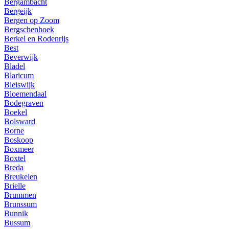
Bergambacht
Bergeijk
Bergen op Zoom
Bergschenhoek
Berkel en Rodenrijs
Best
Beverwijk
Bladel
Blaricum
Bleiswijk
Bloemendaal
Bodegraven
Boekel
Bolsward
Borne
Boskoop
Boxmeer
Boxtel
Breda
Breukelen
Brielle
Brummen
Brunssum
Bunnik
Bussum