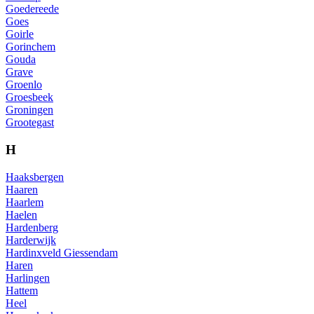
Goedereede
Goes
Goirle
Gorinchem
Gouda
Grave
Groenlo
Groesbeek
Groningen
Grootegast
H
Haaksbergen
Haaren
Haarlem
Haelen
Hardenberg
Harderwijk
Hardinxveld Giessendam
Haren
Harlingen
Hattem
Heel