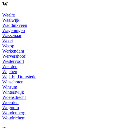
W
Waalre
Waalwijk
Waddinxveen
Wageningen
Wassenaar
Weert
Weesp
Werkendam
Wervershoof
Westervoort
Wierden
Wijchen
Wijk bij Duurstede
Winschoten
Winsum
Winterswijk
Woensdrecht
Woerden
Wognum
Woudenberg
Woudrichem