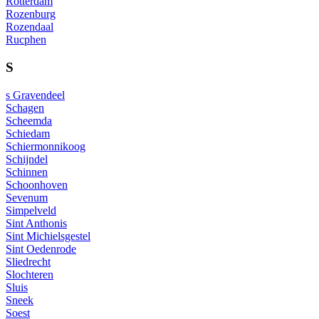
Rotterdam
Rozenburg
Rozendaal
Rucphen
S
s Gravendeel
Schagen
Scheemda
Schiedam
Schiermonnikoog
Schijndel
Schinnen
Schoonhoven
Sevenum
Simpelveld
Sint Anthonis
Sint Michielsgestel
Sint Oedenrode
Sliedrecht
Slochteren
Sluis
Sneek
Soest