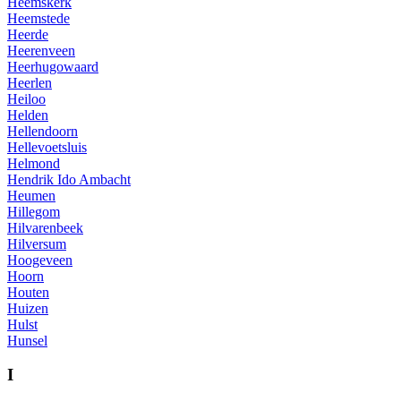
Heemskerk
Heemstede
Heerde
Heerenveen
Heerhugowaard
Heerlen
Heiloo
Helden
Hellendoorn
Hellevoetsluis
Helmond
Hendrik Ido Ambacht
Heumen
Hillegom
Hilvarenbeek
Hilversum
Hoogeveen
Hoorn
Houten
Huizen
Hulst
Hunsel
I