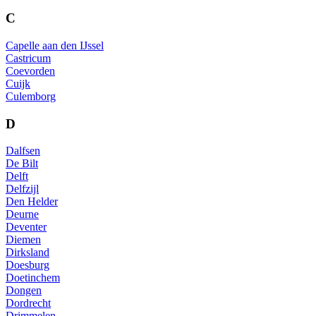
C
Capelle aan den IJssel
Castricum
Coevorden
Cuijk
Culemborg
D
Dalfsen
De Bilt
Delft
Delfzijl
Den Helder
Deurne
Deventer
Diemen
Dirksland
Doesburg
Doetinchem
Dongen
Dordrecht
Drimmelen