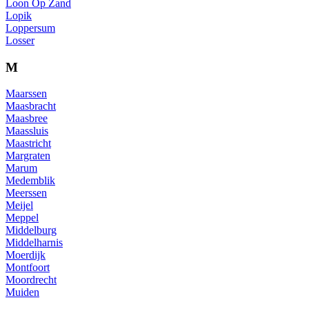
Loon Op Zand
Lopik
Loppersum
Losser
M
Maarssen
Maasbracht
Maasbree
Maassluis
Maastricht
Margraten
Marum
Medemblik
Meerssen
Meijel
Meppel
Middelburg
Middelharnis
Moerdijk
Montfoort
Moordrecht
Muiden