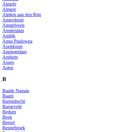
Almelo
Almere
Alphen aan den Rijn
Amersfoort
Amstelveen
Amsterdam
Andijk
Anna Paulowna
Apeldoorn
Appingedam
Arnhem
Assen
Asten
B
Baarle Nassau
Baarn
Barendrecht
Barneveld
Bedum
Beek
Beesel
Bennebroek